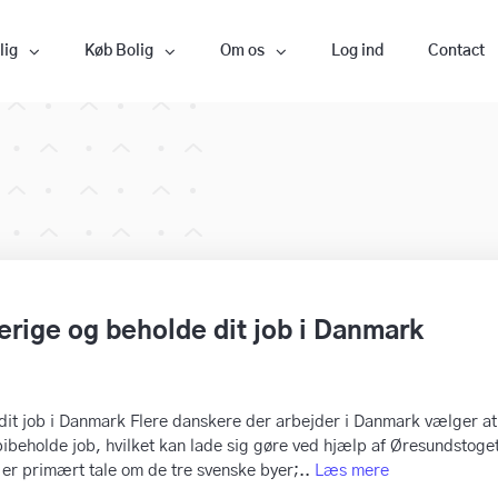
lig
Køb Bolig
Om os
Log ind
Contact
verige og beholde dit job i Danmark
 dit job i Danmark Flere danskere der arbejder i Danmark vælger at
ibeholde job, hvilket kan lade sig gøre ved hjælp af Øresundstoge
er primært tale om de tre svenske byer;..
Læs mere