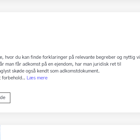
, hvor du kan finde forklaringer på relevante begreber og nyttig v
r man får adkomst på en ejendom, har man juridisk ret til
tinglyst skøde også kendt som adkomstdokument.
 forbehold..
Læs mere
ide