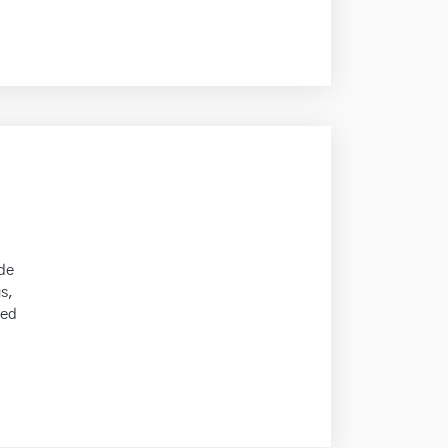
de
s,
med