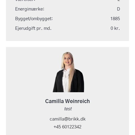
Energimærke:
D
Bygget/ombygget:
1885
Ejerudgift pr. md.
0 kr.
Camilla Weinreich
test
camilla@brikk.dk
+45 60122342