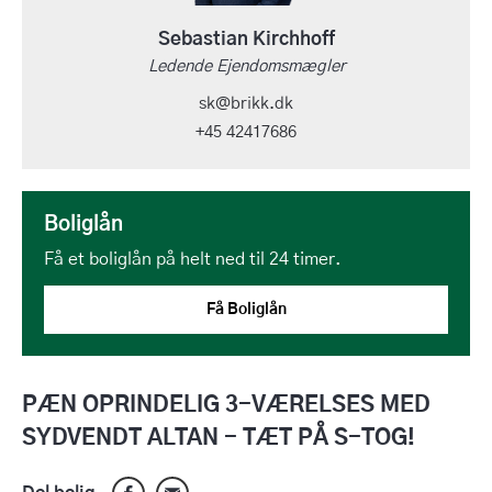
Sebastian Kirchhoff
Ledende Ejendomsmægler
sk@brikk.dk
+45 42417686
Boliglån
Få et boliglån på helt ned til 24 timer.
Få Boliglån
PÆN OPRINDELIG 3-VÆRELSES MED
SYDVENDT ALTAN - TÆT PÅ S-TOG!