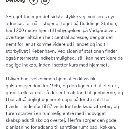
Del bolig
S-toget tager jer det sidste stykke vej mod jeres nye
adresse, for når I stiger af toget på Buddinge Station,
har I 200 meter hjem til bebyggelsen på Vadgårdsvej. I
overtager altså en helt central adresse, der gør det
nemt for jer at komme videre ud i landet og ind til
storbylivet i København. Ved siden af stationen finder I
også nærmeste indkøbsmulighed, så I kan nemt klare de
daglige indkøb, inden I sætter kurs mod hjemmet.
I bliver budt velkommen hjem af en klassisk
gulstensejendom fra 1946, og den ligger ud til et stort,
grønt fællesareal, så der er fin afstand til genboerne, og
I bor altså dejligt ugeneret oppe på første sal. Her
træder I indenfor til 57 velindrettede kvadratmeter, og
turen starter i en rummelig entré med indbygget
skabsplads til sko og overtøj. Herfra sørger den gode
planløsning for adgang til samtlige rum; bad, køkken,