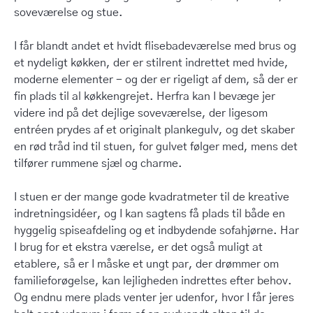
soveværelse og stue.
I får blandt andet et hvidt flisebadeværelse med brus og
et nydeligt køkken, der er stilrent indrettet med hvide,
moderne elementer - og der er rigeligt af dem, så der er
fin plads til al køkkengrejet. Herfra kan I bevæge jer
videre ind på det dejlige soveværelse, der ligesom
entréen prydes af et originalt plankegulv, og det skaber
en rød tråd ind til stuen, for gulvet følger med, mens det
tilfører rummene sjæl og charme.
I stuen er der mange gode kvadratmeter til de kreative
indretningsidéer, og I kan sagtens få plads til både en
hyggelig spiseafdeling og et indbydende sofahjørne. Har
I brug for et ekstra værelse, er det også muligt at
etablere, så er I måske et ungt par, der drømmer om
familieforøgelse, kan lejligheden indrettes efter behov.
Og endnu mere plads venter jer udenfor, hvor I får jeres