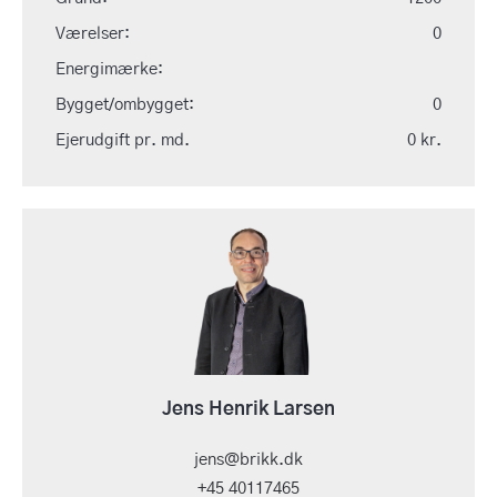
Værelser:
0
Energimærke:
Bygget/ombygget:
0
Ejerudgift pr. md.
0 kr.
Jens Henrik Larsen
jens@brikk.dk
+45 40117465