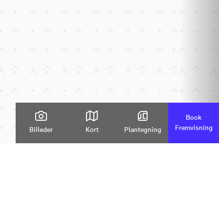
Book
Fremvisning
Billeder
Kort
Plantegning
Zoom
vej 2G, 7000 Fredericia
405.351 kr.