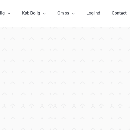
lig
Køb Bolig
Om os
Log ind
Contact