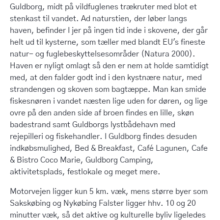
Guldborg, midt på vildfuglenes trækruter med blot et
stenkast til vandet. Ad naturstien, der løber langs
haven, befinder I jer på ingen tid inde i skovene, der går
helt ud til kysterne, som tæller med blandt EU's fineste
natur- og fuglebeskyttelses­områder (Natura 2000).
Haven er nyligt omlagt så den er nem at holde samtidigt
med, at den falder godt ind i den kystnære natur, med
strandengen og skoven som bagtæppe. Man kan smide
fiskesnøren i vandet næsten lige uden for døren, og lige
ovre på den anden side af broen findes en lille, skøn
badestrand samt Guldborgs lystbådehavn med
rejepilleri og fiskehandler. I Guldborg findes desuden
indkøbsmulighed, Bed & Breakfast, Café Lagunen, Cafe
& Bistro Coco Marie, Guldborg Camping,
aktivitetsplads, festlokale og meget mere.
Motorvejen ligger kun 5 km. væk, mens større byer som
Sakskøbing og Nykøbing Falster ligger hhv. 10 og 20
minutter væk, så det aktive og kulturelle byliv ligeledes