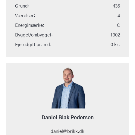
Grund:
436
Værelser:
4
Energimærke:
C
Bygget/ombygget:
1902
Ejerudgift pr. md.
0 kr.
Daniel Blak Pedersen
daniel@brikk.dk