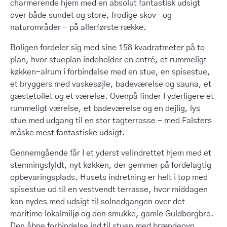
charmerende hjem med en absolut fantastisk udsigt
over både sundet og store, frodige skov- og
naturområder - på allerførste række.
Boligen fordeler sig med sine 158 kvadratmeter på to
plan, hvor stueplan indeholder en entré, et rummeligt
køkken-alrum i forbindelse med en stue, en spisestue,
et bryggers med vaskesøjle, badeværelse og sauna, et
gæstetoilet og et værelse. Ovenpå finder I yderligere et
rummeligt værelse, et badeværelse og en dejlig, lys
stue med udgang til en stor tagterrasse - med Falsters
måske mest fantastiske udsigt.
Gennemgående får I et yderst velindrettet hjem med et
stemningsfyldt, nyt køkken, der gemmer på fordelagtig
opbevaringsplads. Husets indretning er helt i top med
spisestue ud til en vestvendt terrasse, hvor middagen
kan nydes med udsigt til solnedgangen over det
maritime lokalmiljø og den smukke, gamle Guldborgbro.
Den åbne forbindelse ind til stuen med brændeovn