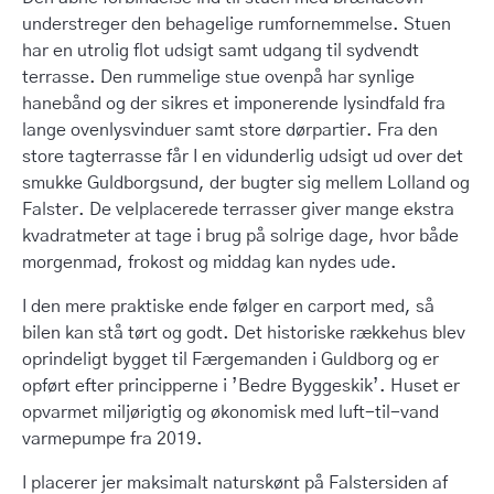
understreger den behagelige rumfornemmelse. Stuen
har en utrolig flot udsigt samt udgang til sydvendt
terrasse. Den rummelige stue ovenpå har synlige
hanebånd og der sikres et imponerende lysindfald fra
lange ovenlysvinduer samt store dørpartier. Fra den
store tagterrasse får I en vidunderlig udsigt ud over det
smukke Guldborgsund, der bugter sig mellem Lolland og
Falster. De velplacerede terrasser giver mange ekstra
kvadratmeter at tage i brug på solrige dage, hvor både
morgenmad, frokost og middag kan nydes ude.
I den mere praktiske ende følger en carport med, så
bilen kan stå tørt og godt. Det historiske rækkehus blev
oprindeligt bygget til Færgemanden i Guldborg og er
opført efter principperne i ’Bedre Byggeskik’. Huset er
opvarmet miljørigtig og økonomisk med luft-til-vand
varmepumpe fra 2019.
I placerer jer maksimalt naturskønt på Falstersiden af