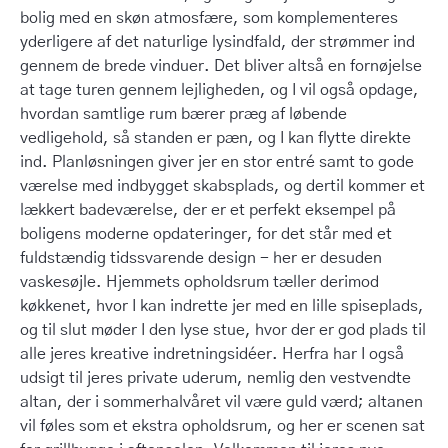
bolig med en skøn atmosfære, som komplementeres
yderligere af det naturlige lysindfald, der strømmer ind
gennem de brede vinduer. Det bliver altså en fornøjelse
at tage turen gennem lejligheden, og I vil også opdage,
hvordan samtlige rum bærer præg af løbende
vedligehold, så standen er pæn, og I kan flytte direkte
ind. Planløsningen giver jer en stor entré samt to gode
værelse med indbygget skabsplads, og dertil kommer et
lækkert badeværelse, der er et perfekt eksempel på
boligens moderne opdateringer, for det står med et
fuldstændig tidssvarende design - her er desuden
vaskesøjle. Hjemmets opholdsrum tæller derimod
køkkenet, hvor I kan indrette jer med en lille spiseplads,
og til slut møder I den lyse stue, hvor der er god plads til
alle jeres kreative indretningsidéer. Herfra har I også
udsigt til jeres private uderum, nemlig den vestvendte
altan, der i sommerhalvåret vil være guld værd; altanen
vil føles som et ekstra opholdsrum, og her er scenen sat