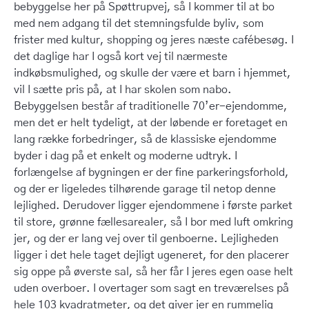
bebyggelse her på Spøttrupvej, så I kommer til at bo
med nem adgang til det stemningsfulde byliv, som
frister med kultur, shopping og jeres næste cafébesøg. I
det daglige har I også kort vej til nærmeste
indkøbsmulighed, og skulle der være et barn i hjemmet,
vil I sætte pris på, at I har skolen som nabo.
Bebyggelsen består af traditionelle 70’er-ejendomme,
men det er helt tydeligt, at der løbende er foretaget en
lang række forbedringer, så de klassiske ejendomme
byder i dag på et enkelt og moderne udtryk. I
forlængelse af bygningen er der fine parkeringsforhold,
og der er ligeledes tilhørende garage til netop denne
lejlighed. Derudover ligger ejendommene i første parket
til store, grønne fællesarealer, så I bor med luft omkring
jer, og der er lang vej over til genboerne. Lejligheden
ligger i det hele taget dejligt ugeneret, for den placerer
sig oppe på øverste sal, så her får I jeres egen oase helt
uden overboer. I overtager som sagt en treværelses på
hele 103 kvadratmeter, og det giver jer en rummelig