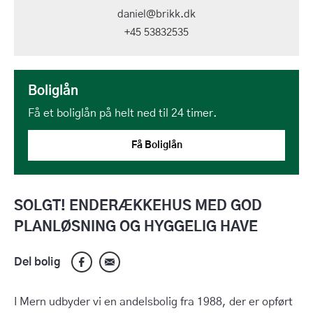
daniel@brikk.dk
+45 53832535
Boliglån
Få et boliglån på helt ned til 24 timer.
Få Boliglån
SOLGT! ENDERÆKKEHUS MED GOD
PLANLØSNING OG HYGGELIG HAVE
Del bolig
I Mern udbyder vi en andelsbolig fra 1988, der er opført