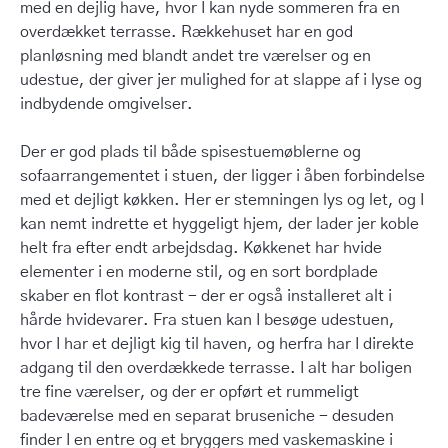
med en dejlig have, hvor I kan nyde sommeren fra en
overdækket terrasse. Rækkehuset har en god
planløsning med blandt andet tre værelser og en
udestue, der giver jer mulighed for at slappe af i lyse og
indbydende omgivelser.
Der er god plads til både spisestuemøblerne og
sofaarrangementet i stuen, der ligger i åben forbindelse
med et dejligt køkken. Her er stemningen lys og let, og I
kan nemt indrette et hyggeligt hjem, der lader jer koble
helt fra efter endt arbejdsdag. Køkkenet har hvide
elementer i en moderne stil, og en sort bordplade
skaber en flot kontrast - der er også installeret alt i
hårde hvidevarer. Fra stuen kan I besøge udestuen,
hvor I har et dejligt kig til haven, og herfra har I direkte
adgang til den overdækkede terrasse. I alt har boligen
tre fine værelser, og der er opført et rummeligt
badeværelse med en separat bruseniche - desuden
finder I en entre og et bryggers med vaskemaskine i