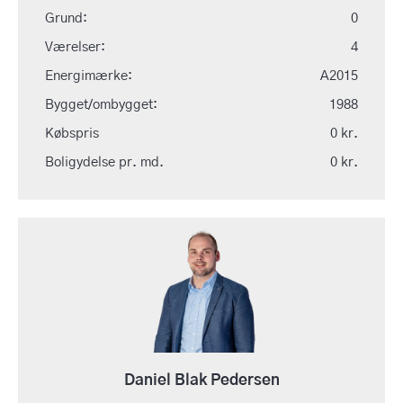
Grund:
0
Værelser:
4
Energimærke:
A2015
Bygget/ombygget:
1988
Købspris
0 kr.
Boligydelse pr. md.
0 kr.
Daniel Blak Pedersen