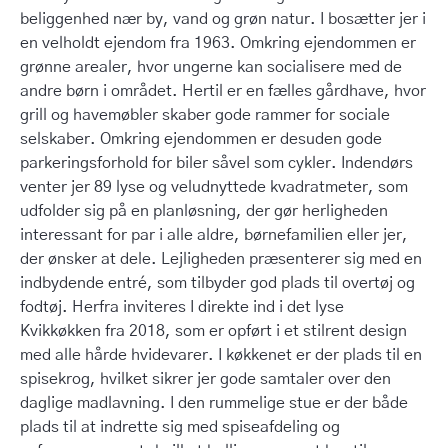
beliggenhed nær by, vand og grøn natur. I bosætter jer i
en velholdt ejendom fra 1963. Omkring ejendommen er
grønne arealer, hvor ungerne kan socialisere med de
andre børn i området. Hertil er en fælles gårdhave, hvor
grill og havemøbler skaber gode rammer for sociale
selskaber. Omkring ejendommen er desuden gode
parkeringsforhold for biler såvel som cykler. Indendørs
venter jer 89 lyse og veludnyttede kvadratmeter, som
udfolder sig på en planløsning, der gør herligheden
interessant for par i alle aldre, børnefamilien eller jer,
der ønsker at dele. Lejligheden præsenterer sig med en
indbydende entré, som tilbyder god plads til overtøj og
fodtøj. Herfra inviteres I direkte ind i det lyse
Kvikkøkken fra 2018, som er opført i et stilrent design
med alle hårde hvidevarer. I køkkenet er der plads til en
spisekrog, hvilket sikrer jer gode samtaler over den
daglige madlavning. I den rummelige stue er der både
plads til at indrette sig med spiseafdeling og