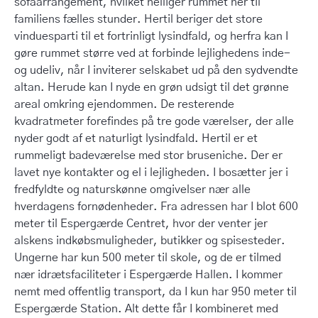
sofaarrangement, hvilket helliger rummet her til
familiens fælles stunder. Hertil beriger det store
vinduesparti til et fortrinligt lysindfald, og herfra kan I
gøre rummet større ved at forbinde lejlighedens inde-
og udeliv, når I inviterer selskabet ud på den sydvendte
altan. Herude kan I nyde en grøn udsigt til det grønne
areal omkring ejendommen. De resterende
kvadratmeter forefindes på tre gode værelser, der alle
nyder godt af et naturligt lysindfald. Hertil er et
rummeligt badeværelse med stor bruseniche. Der er
lavet nye kontakter og el i lejligheden. I bosætter jer i
fredfyldte og naturskønne omgivelser nær alle
hverdagens fornødenheder. Fra adressen har I blot 600
meter til Espergærde Centret, hvor der venter jer
alskens indkøbsmuligheder, butikker og spisesteder.
Ungerne har kun 500 meter til skole, og de er tilmed
nær idrætsfaciliteter i Espergærde Hallen. I kommer
nemt med offentlig transport, da I kun har 950 meter til
Espergærde Station. Alt dette får I kombineret med