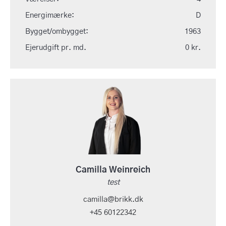
Energimærke:
D
Bygget/ombygget:
1963
Ejerudgift pr. md.
0 kr.
Camilla Weinreich
test
camilla@brikk.dk
+45 60122342