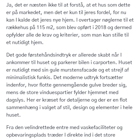
Ja, det er næsten ikke til at forstå, at et hus som dette
er på markedet, men det er kun til jeres fordel, for nu
kan I kalde det jeres nye hjem. I overtager nøglerne til et
rækkehus på 115 m2, som blev opført i 2018 og dermed
opfylder alle de krav og kriterier, som man kan stille til
et nutidigt hjem.
Det gode førstehåndsindtryk er allerede skabt når I
ankommer til huset og parkerer bilen i carporten. Huset
er nutidigt med sin gule murstensfacade og et strejf af
minimalistisk funkis. Det moderne udtryk fortsætter
indenfor, hvor flotte gennemgående gulve breder sig,
mens de store vinduespartier fylder hjemmet med
dagslys. Her er kræset for detaljerne og der er en flot
sammenhæng i valget af stil, design og elementer i hele
huset.
Fra den velindrettede entre med vaskefaciliteter og
opbevaringsplads træder I direkte ind i det store