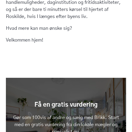
handlemuligheder, daginstitution og fritidsaktiviteter,
og så er der bare ti minutters kørsel til hjertet af
Roskilde, hvis I længes efter byens liv.
Hvad mere kan man ønske sig?
Velkommen hjem!
Få en gratis vurdering
Gør som 100vis af andre og sælg med Brikk. Start
med en gratis vurdering fra din lokale mægler og
specialist nu.