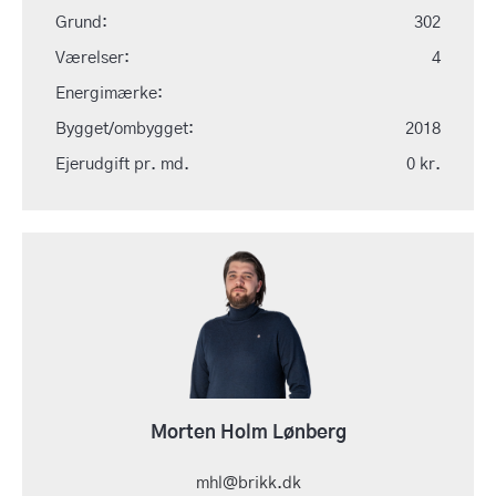
Grund:
302
Værelser:
4
Energimærke:
Bygget/ombygget:
2018
Ejerudgift pr. md.
0 kr.
Morten Holm Lønberg
mhl@brikk.dk