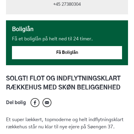
+45 27380304
Boliglån
Få et boliglån på helt ned til 24 timer.
Få Boliglån
SOLGT! FLOT OG INDFLYTNINGSKLART
RÆKKEHUS MED SKØN BELIGGENHED
Del bolig
Et super lækkert, topmoderne og helt indflytningsklart
rækkehus står nu klar til nye ejere på Søengen 37.