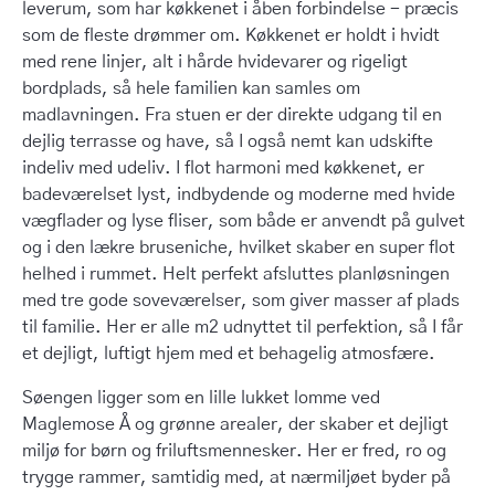
leverum, som har køkkenet i åben forbindelse - præcis
som de fleste drømmer om. Køkkenet er holdt i hvidt
med rene linjer, alt i hårde hvidevarer og rigeligt
bordplads, så hele familien kan samles om
madlavningen. Fra stuen er der direkte udgang til en
dejlig terrasse og have, så I også nemt kan udskifte
indeliv med udeliv. I flot harmoni med køkkenet, er
badeværelset lyst, indbydende og moderne med hvide
vægflader og lyse fliser, som både er anvendt på gulvet
og i den lækre bruseniche, hvilket skaber en super flot
helhed i rummet. Helt perfekt afsluttes planløsningen
med tre gode soveværelser, som giver masser af plads
til familie. Her er alle m2 udnyttet til perfektion, så I får
et dejligt, luftigt hjem med et behagelig atmosfære.
Søengen ligger som en lille lukket lomme ved
Maglemose Å og grønne arealer, der skaber et dejligt
miljø for børn og friluftsmennesker. Her er fred, ro og
trygge rammer, samtidig med, at nærmiljøet byder på