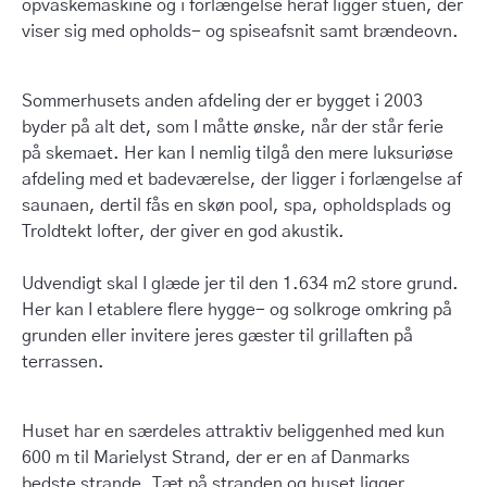
opvaskemaskine og i forlængelse heraf ligger stuen, der
viser sig med opholds- og spiseafsnit samt brændeovn.
Sommerhusets anden afdeling der er bygget i 2003
byder på alt det, som I måtte ønske, når der står ferie
på skemaet. Her kan I nemlig tilgå den mere luksuriøse
afdeling med et badeværelse, der ligger i forlængelse af
saunaen, dertil fås en skøn pool, spa, opholdsplads og
Troldtekt lofter, der giver en god akustik.
Udvendigt skal I glæde jer til den 1.634 m2 store grund.
Her kan I etablere flere hygge- og solkroge omkring på
grunden eller invitere jeres gæster til grillaften på
terrassen.
Huset har en særdeles attraktiv beliggenhed med kun
600 m til Marielyst Strand, der er en af Danmarks
bedste strande. Tæt på stranden og huset ligger