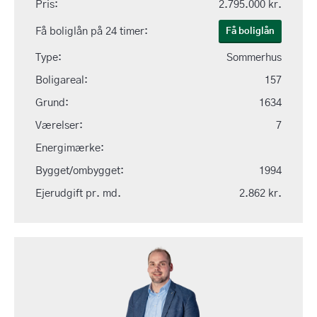
Pris:
2.795.000 kr.
Få boliglån på 24 timer:
Få boliglån
Type:
Sommerhus
Boligareal:
157
Grund:
1634
Værelser:
7
Energimærke:
Bygget/ombygget:
1994
Ejerudgift pr. md.
2.862 kr.