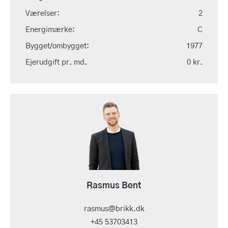
Værelser:
2
Energimærke:
C
Bygget/ombygget:
1977
Ejerudgift pr. md.
0 kr.
Rasmus Bent
rasmus@brikk.dk
+45 53703413