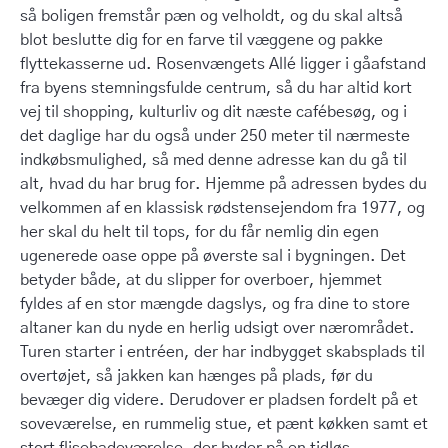
så boligen fremstår pæn og velholdt, og du skal altså
blot beslutte dig for en farve til væggene og pakke
flyttekasserne ud. Rosenvængets Allé ligger i gåafstand
fra byens stemningsfulde centrum, så du har altid kort
vej til shopping, kulturliv og dit næste cafébesøg, og i
det daglige har du også under 250 meter til nærmeste
indkøbsmulighed, så med denne adresse kan du gå til
alt, hvad du har brug for. Hjemme på adressen bydes du
velkommen af en klassisk rødstensejendom fra 1977, og
her skal du helt til tops, for du får nemlig din egen
ugenerede oase oppe på øverste sal i bygningen. Det
betyder både, at du slipper for overboer, hjemmet
fyldes af en stor mængde dagslys, og fra dine to store
altaner kan du nyde en herlig udsigt over nærområdet.
Turen starter i entréen, der har indbygget skabsplads til
overtøjet, så jakken kan hænges på plads, før du
bevæger dig videre. Derudover er pladsen fordelt på et
soveværelse, en rummelig stue, et pænt køkken samt et