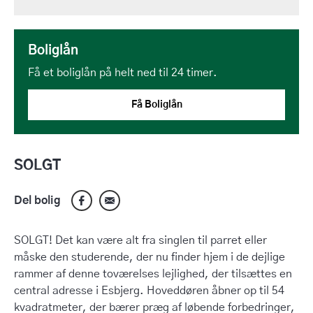
Boliglån
Få et boliglån på helt ned til 24 timer.
Få Boliglån
SOLGT
Del bolig
SOLGT! Det kan være alt fra singlen til parret eller
måske den studerende, der nu finder hjem i de dejlige
rammer af denne toværelses lejlighed, der tilsættes en
central adresse i Esbjerg. Hoveddøren åbner op til 54
kvadratmeter, der bærer præg af løbende forbedringer,