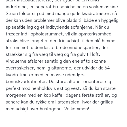
stort flisebadeværelse, der byder på en tidløs
indretning, en separat bruseniche og en vaskemaskine.
Stuen folder sig ud med mange gode kvadratmeter, så
der kan uden problemer blive plads til både en hyggelig
spiseafdeling og et indbydende sofahjørne. Når du
træder ind i opholdsrummet, vil din opmærksomhed
straks blive fanget af den frie udsigt til den blå himmel,
for rummet fuldendes af brede vinduespartier, der
strækker sig fra væg til væg og fra gulv til loft.
Vinduerne afslører samtidig den ene af to skønne
overraskelser, nemlig altanerne, der udvider de 54
kvadratmeter med en masse udendørs
bonuskvadratmeter. De store altaner orienterer sig
perfekt mod henholdsvis øst og vest, så du kan starte
morgenen med en kop kaffe i dagens første stråler, og
senere kan du rykke om i aftensolen, hvor der grilles
med udsigt over hustagene. Velkommen!