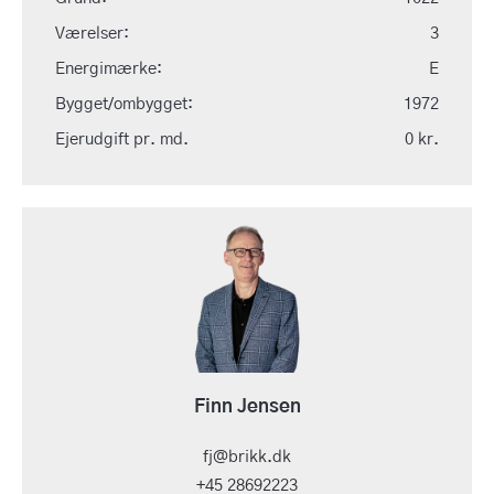
Værelser:
3
Energimærke:
E
Bygget/ombygget:
1972
Ejerudgift pr. md.
0 kr.
Finn Jensen
fj@brikk.dk
+45 28692223