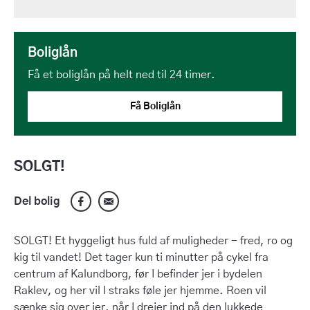
Boliglån
Få et boliglån på helt ned til 24 timer.
Få Boliglån
SOLGT!
Del bolig
SOLGT! Et hyggeligt hus fuld af muligheder - fred, ro og
kig til vandet! Det tager kun ti minutter på cykel fra
centrum af Kalundborg, før I befinder jer i bydelen
Raklev, og her vil I straks føle jer hjemme. Roen vil
sænke sig over jer, når I drejer ind på den lukkede