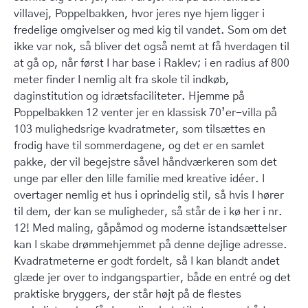
villavej, Poppelbakken, hvor jeres nye hjem ligger i
fredelige omgivelser og med kig til vandet. Som om det
ikke var nok, så bliver det også nemt at få hverdagen til
at gå op, når først I har base i Raklev; i en radius af 800
meter finder I nemlig alt fra skole til indkøb,
daginstitution og idrætsfaciliteter. Hjemme på
Poppelbakken 12 venter jer en klassisk 70’er-villa på
103 mulighedsrige kvadratmeter, som tilsættes en
frodig have til sommerdagene, og det er en samlet
pakke, der vil begejstre såvel håndværkeren som det
unge par eller den lille familie med kreative idéer. I
overtager nemlig et hus i oprindelig stil, så hvis I hører
til dem, der kan se muligheder, så står de i kø her i nr.
12! Med maling, gåpåmod og moderne istandsættelser
kan I skabe drømmehjemmet på denne dejlige adresse.
Kvadratmeterne er godt fordelt, så I kan blandt andet
glæde jer over to indgangspartier, både en entré og det
praktiske bryggers, der står højt på de flestes