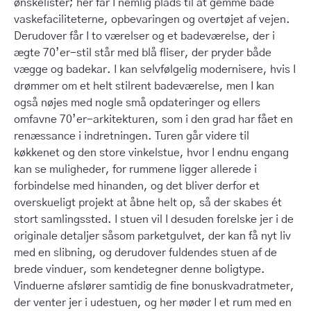
ønskelister; her får I nemlig plads til at gemme både
vaskefaciliteterne, opbevaringen og overtøjet af vejen.
Derudover får I to værelser og et badeværelse, der i
ægte 70’er-stil står med blå fliser, der pryder både
vægge og badekar. I kan selvfølgelig modernisere, hvis I
drømmer om et helt stilrent badeværelse, men I kan
også nøjes med nogle små opdateringer og ellers
omfavne 70’er-arkitekturen, som i den grad har fået en
renæssance i indretningen. Turen går videre til
køkkenet og den store vinkelstue, hvor I endnu engang
kan se muligheder, for rummene ligger allerede i
forbindelse med hinanden, og det bliver derfor et
overskueligt projekt at åbne helt op, så der skabes ét
stort samlingssted. I stuen vil I desuden forelske jer i de
originale detaljer såsom parketgulvet, der kan få nyt liv
med en slibning, og derudover fuldendes stuen af de
brede vinduer, som kendetegner denne boligtype.
Vinduerne afslører samtidig de fine bonuskvadratmeter,
der venter jer i udestuen, og her møder I et rum med en