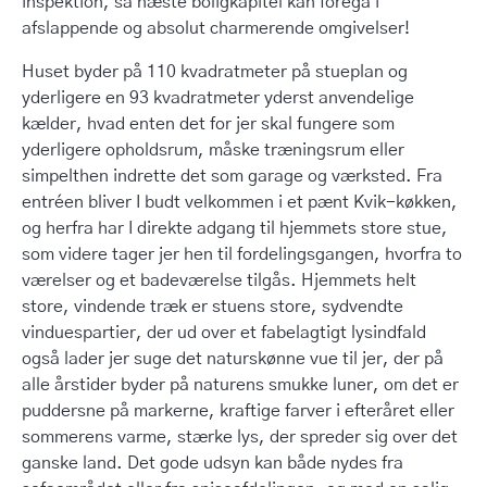
inspektion, så næste boligkapitel kan foregå i
afslappende og absolut charmerende omgivelser!
Huset byder på 110 kvadratmeter på stueplan og
yderligere en 93 kvadratmeter yderst anvendelige
kælder, hvad enten det for jer skal fungere som
yderligere opholdsrum, måske træningsrum eller
simpelthen indrette det som garage og værksted. Fra
entréen bliver I budt velkommen i et pænt Kvik-køkken,
og herfra har I direkte adgang til hjemmets store stue,
som videre tager jer hen til fordelingsgangen, hvorfra to
værelser og et badeværelse tilgås. Hjemmets helt
store, vindende træk er stuens store, sydvendte
vinduespartier, der ud over et fabelagtigt lysindfald
også lader jer suge det naturskønne vue til jer, der på
alle årstider byder på naturens smukke luner, om det er
puddersne på markerne, kraftige farver i efteråret eller
sommerens varme, stærke lys, der spreder sig over det
ganske land. Det gode udsyn kan både nydes fra