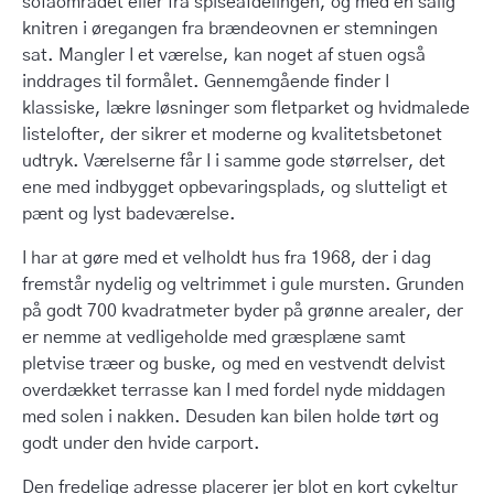
sofaområdet eller fra spiseafdelingen, og med en salig
knitren i øregangen fra brændeovnen er stemningen
sat. Mangler I et værelse, kan noget af stuen også
inddrages til formålet. Gennemgående finder I
klassiske, lækre løsninger som fletparket og hvidmalede
listelofter, der sikrer et moderne og kvalitetsbetonet
udtryk. Værelserne får I i samme gode størrelser, det
ene med indbygget opbevaringsplads, og slutteligt et
pænt og lyst badeværelse.
I har at gøre med et velholdt hus fra 1968, der i dag
fremstår nydelig og veltrimmet i gule mursten. Grunden
på godt 700 kvadratmeter byder på grønne arealer, der
er nemme at vedligeholde med græsplæne samt
pletvise træer og buske, og med en vestvendt delvist
overdækket terrasse kan I med fordel nyde middagen
med solen i nakken. Desuden kan bilen holde tørt og
godt under den hvide carport.
Den fredelige adresse placerer jer blot en kort cykeltur