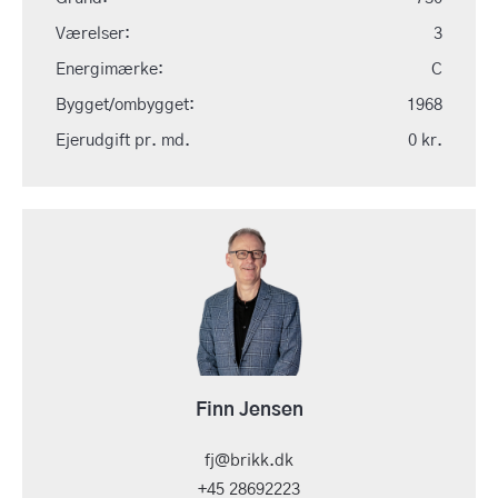
Værelser:
3
Energimærke:
C
Bygget/ombygget:
1968
Ejerudgift pr. md.
0 kr.
Finn Jensen
fj@brikk.dk
+45 28692223