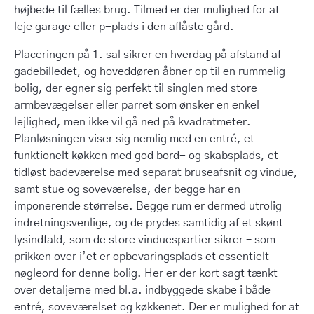
højbede til fælles brug. Tilmed er der mulighed for at
leje garage eller p-plads i den aflåste gård.
Placeringen på 1. sal sikrer en hverdag på afstand af
gadebilledet, og hoveddøren åbner op til en rummelig
bolig, der egner sig perfekt til singlen med store
armbevægelser eller parret som ønsker en enkel
lejlighed, men ikke vil gå ned på kvadratmeter.
Planløsningen viser sig nemlig med en entré, et
funktionelt køkken med god bord- og skabsplads, et
tidløst badeværelse med separat bruseafsnit og vindue,
samt stue og soveværelse, der begge har en
imponerende størrelse. Begge rum er dermed utrolig
indretningsvenlige, og de prydes samtidig af et skønt
lysindfald, som de store vinduespartier sikrer – som
prikken over i’et er opbevaringsplads et essentielt
nøgleord for denne bolig. Her er der kort sagt tænkt
over detaljerne med bl.a. indbyggede skabe i både
entré, soveværelset og køkkenet. Der er mulighed for at