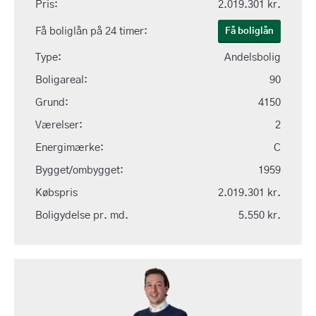
Pris:
2.019.301 kr.
Få boliglån på 24 timer:
Få boliglån
Type:
Andelsbolig
Boligareal:
90
Grund:
4150
Værelser:
2
Energimærke:
C
Bygget/ombygget:
1959
Købspris
2.019.301 kr.
Boligydelse pr. md.
5.550 kr.