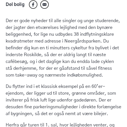
Del bolig
Der er gode nyheder til alle singler og unge studerende,
der jagter den etværelses lejlighed med den bynære
beliggenhed, for lige nu udbydes 38 indflytningsklare
kvadratmeter med adresse i Neergårdsparken. Du
befinder dig kun en ti minutters cykeltur fra bylivet i det
inderste Roskilde, så der er aldrig langt til næste
cafébesøg, og i det daglige kan du endda lade cyklen
stå derhjemme, for der er gåafstand til såvel fitness
som take-away og nærmeste indkøbsmulighed.
Du flytter ind i et klassisk eksempel på en 60’er-
ejendom, der ligger ud til store, grønne områder, som
inviterer på frisk luft lige udenfor gadedøren. Der er
desuden fine parkeringsmuligheder i direkte forlængelse
af bygningen, så det er også nemt at være bilejer.
Herfra går turen til 1. sal, hvor lejligheden venter, og