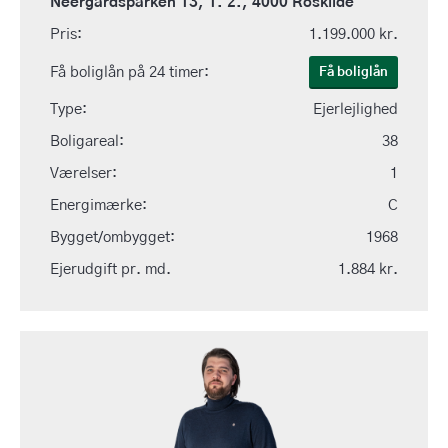
Neergårdsparken 13, 1. 2., 4000 Roskilde
Pris:
1.199.000 kr.
Få boliglån på 24 timer:
Få boliglån
Type:
Ejerlejlighed
Boligareal:
38
Værelser:
1
Energimærke:
C
Bygget/ombygget:
1968
Ejerudgift pr. md.
1.884 kr.