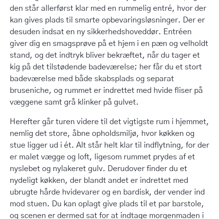
den står allerførst klar med en rummelig entré, hvor der
kan gives plads til smarte opbevaringsløsninger. Der er
desuden indsat en ny sikkerhedshoveddør. Entréen
giver dig en smagsprøve på et hjem i en pæn og velholdt
stand, og det indtryk bliver bekræftet, når du tager et
kig på det tilstødende badeværelse; her får du et stort
badeværelse med både skabsplads og separat
bruseniche, og rummet er indrettet med hvide fliser på
væggene samt grå klinker på gulvet.
Herefter går turen videre til det vigtigste rum i hjemmet,
nemlig det store, åbne opholdsmiljø, hvor køkken og
stue ligger ud i ét. Alt står helt klar til indflytning, for der
er malet vægge og loft, ligesom rummet prydes af et
nyslebet og nylakeret gulv. Derudover finder du et
nydeligt køkken, der blandt andet er indrettet med
ubrugte hårde hvidevarer og en bardisk, der vender ind
mod stuen. Du kan oplagt give plads til et par barstole,
og scenen er dermed sat for at indtage morgenmaden i