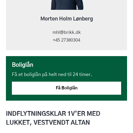
Morten Holm Lønberg
mhl@brikk.dk
+45 27380304
Boliglån
Få et boliglån på helt ned til 24 timer.
Få Boliglån
INDFLYTNINGSKLAR 1V’ER MED
LUKKET, VESTVENDT ALTAN