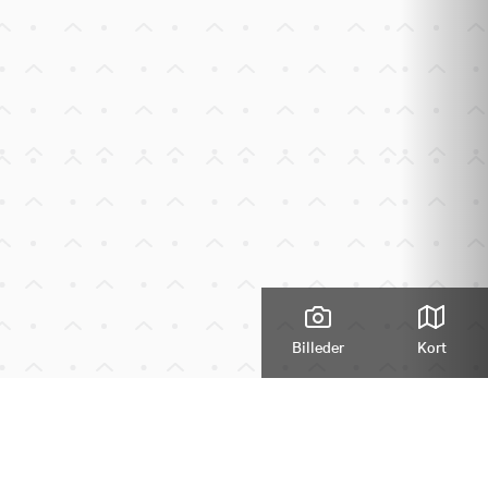
Billeder
Kort
Zoom
edalsvej 9, 4700 Næstved