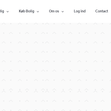
lig
Køb Bolig
Om os
Log ind
Contact