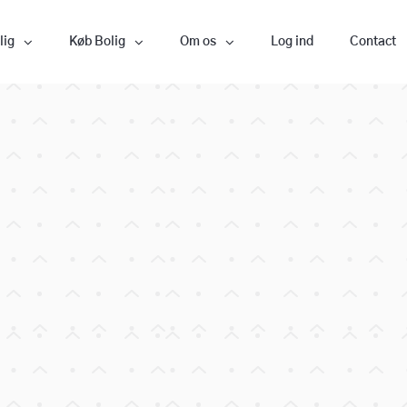
lig
Køb Bolig
Om os
Log ind
Contact