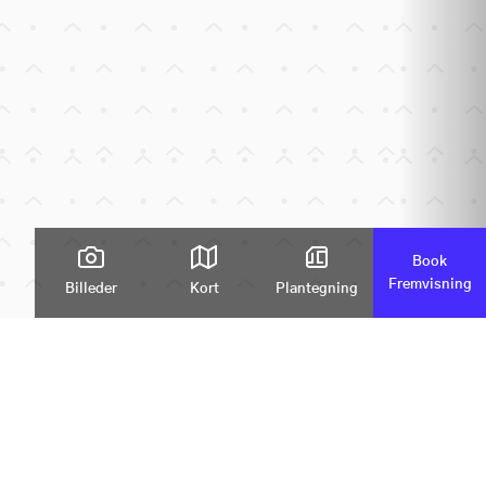
Book
Fremvisning
Billeder
Kort
Plantegning
Zoom
olmsvej 9, 2. th., 9200 Aalborg SV
425.000 kr.