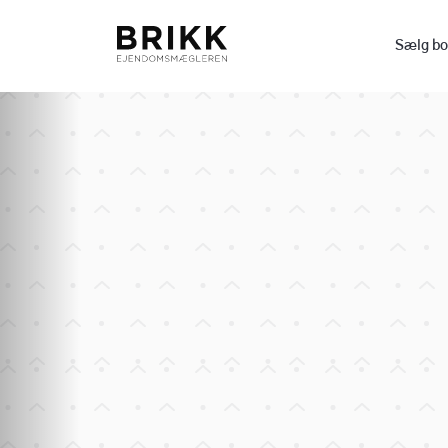
Sælg bo