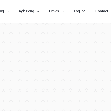
lig
Køb Bolig
Om os
Log ind
Contact