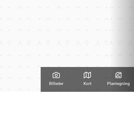
Billeder
Kort
Plantegning
Zoom
emærket 33, 4583 Sjællands Odde
0 kr.