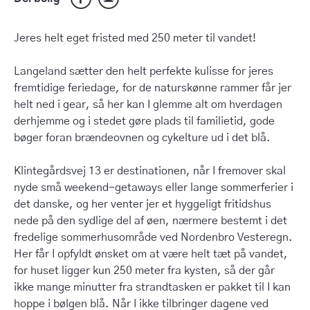
Jeres helt eget fristed med 250 meter til vandet!
Langeland sætter den helt perfekte kulisse for jeres
fremtidige feriedage, for de naturskønne rammer får jer
helt ned i gear, så her kan I glemme alt om hverdagen
derhjemme og i stedet gøre plads til familietid, gode
bøger foran brændeovnen og cykelture ud i det blå.
Klintegårdsvej 13 er destinationen, når I fremover skal
nyde små weekend-getaways eller lange sommerferier i
det danske, og her venter jer et hyggeligt fritidshus
nede på den sydlige del af øen, nærmere bestemt i det
fredelige sommerhusområde ved Nordenbro Vesteregn.
Her får I opfyldt ønsket om at være helt tæt på vandet,
for huset ligger kun 250 meter fra kysten, så der går
ikke mange minutter fra strandtasken er pakket til I kan
hoppe i bølgen blå. Når I ikke tilbringer dagene ved