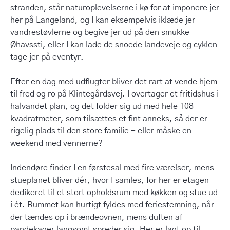
stranden, står naturoplevelserne i kø for at imponere jer
her på Langeland, og I kan eksempelvis iklæde jer
vandrestøvlerne og begive jer ud på den smukke
Øhavssti, eller I kan lade de snoede landeveje og cyklen
tage jer på eventyr.
Efter en dag med udflugter bliver det rart at vende hjem
til fred og ro på Klintegårdsvej. I overtager et fritidshus i
halvandet plan, og det folder sig ud med hele 108
kvadratmeter, som tilsættes et fint anneks, så der er
rigelig plads til den store familie - eller måske en
weekend med vennerne?
Indendøre finder I en førstesal med fire værelser, mens
stueplanet bliver dér, hvor I samles, for her er etagen
dedikeret til et stort opholdsrum med køkken og stue ud
i ét. Rummet kan hurtigt fyldes med feriestemning, når
der tændes op i brændeovnen, mens duften af
pandekager langsomt spreder sig. Her er lagt op til