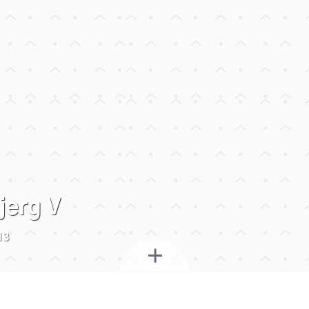
jerg V
13
+