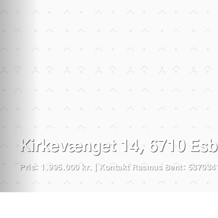
Få en gratis
og uforpligtende
vurdering
Kirkevænget 14, 6710 Esb
Sælg din bolig
med Brikk
for 14.950 kr.
Pris: 1.995.000 kr. | Kontakt Rasmus Bent: 537034