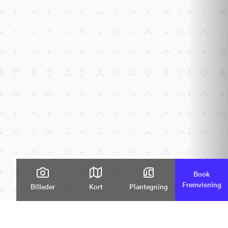
Book
Fremvisning
Billeder
Kort
Plantegning