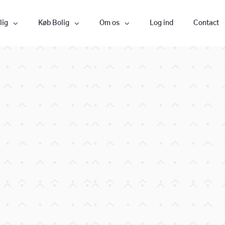
lig
Køb Bolig
Om os
Log ind
Contact