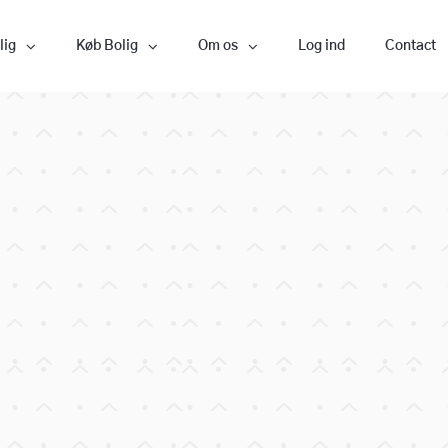
lig
Køb Bolig
Om os
Log ind
Contact