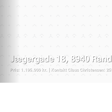
Få en gratis
og uforpligtende
vurdering
Jægergade 18, 8940 Rand
Sælg din bolig
med Brikk
for 14.950 kr.
Pris: 1.195.000 kr. | Kontakt Claus Christensen: 2
CENTRAL BELIGGENHED
GARAGEANLÆG