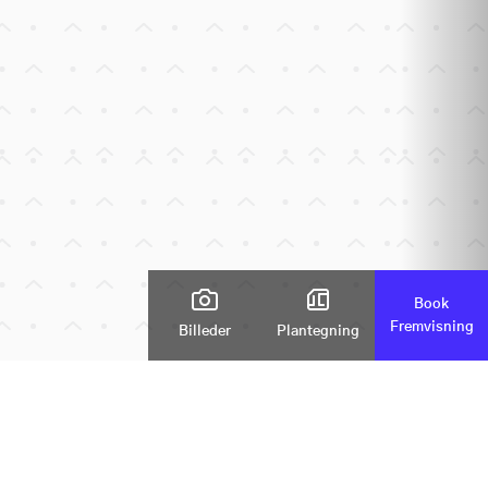
Book
Fremvisning
Billeder
Plantegning
Zoom
rgade 18, 8940 Randers SV