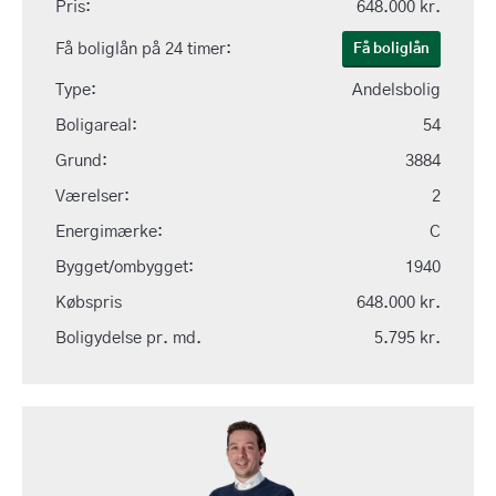
Pris:
648.000 kr.
Få boliglån på 24 timer:
Få boliglån
Type:
Andelsbolig
Boligareal:
54
Grund:
3884
Værelser:
2
Energimærke:
C
Bygget/ombygget:
1940
Købspris
648.000 kr.
Boligydelse pr. md.
5.795 kr.