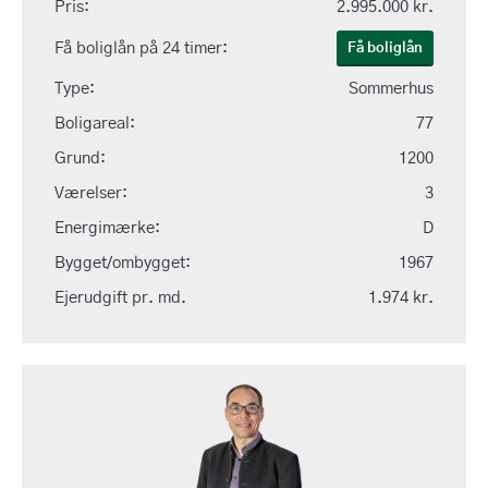
Pris:
2.995.000 kr.
Få boliglån på 24 timer:
Få boliglån
Type:
Sommerhus
Boligareal:
77
Grund:
1200
Værelser:
3
Energimærke:
D
Bygget/ombygget:
1967
Ejerudgift pr. md.
1.974 kr.