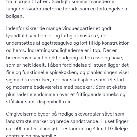
fra morgen til aften. Særligt i sommermånederne
fungerer kvadratmeterne herude som en forlængelse af
boligen.
Indenfor sikrer de mange vinduespartier et godt
lysindfald samt en let og luftig atmosfære, der
understøttes af egetræsgulve og loft til kip konstruktion
og hems. Indretningsmulighederne er i top. Der er
brændeovn samt direkte udgang til terrasse og have,
som er helt ideelt. I åben forbindelse til stuen ligger det
fine og funktionelle spisekøkken, og planløsningen viser
sig med to værelser, der har skabsplads samt et stort
og moderne badeværelse med badekar. Som et ekstra
plus råder ejendommen over et fritliggende anneks og
stålskur samt disponibelt rum.
Omgivelserne byder på frodige skovarealer såvel som
langstrakte marker og brede sandstrande. Huset ligger
ca. 600 meter til indkøb, restaurant og 4 km til Gilleleje
centrum og havnemiljø.