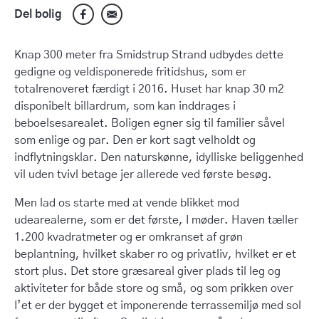
Del bolig
Knap 300 meter fra Smidstrup Strand udbydes dette
gedigne og veldisponerede fritidshus, som er
totalrenoveret færdigt i 2016. Huset har knap 30 m2
disponibelt billardrum, som kan inddrages i
beboelsesarealet. Boligen egner sig til familier såvel
som enlige og par. Den er kort sagt velholdt og
indflytningsklar. Den naturskønne, idylliske beliggenhed
vil uden tvivl betage jer allerede ved første besøg.
Men lad os starte med at vende blikket mod
udearealerne, som er det første, I møder. Haven tæller
1.200 kvadratmeter og er omkranset af grøn
beplantning, hvilket skaber ro og privatliv, hvilket er et
stort plus. Det store græsareal giver plads til leg og
aktiviteter for både store og små, og som prikken over
I’et er der bygget et imponerende terrassemiljø med sol