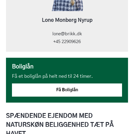
Lone Monberg Nyrup
lone@brikk.dk
+45 22909626
Boliglån
Få et boliglån på helt ned til 24 timer.
Få Boliglån
SPÆNDENDE EJENDOM MED
NATURSKØN BELIGGENHED TÆT PÅ