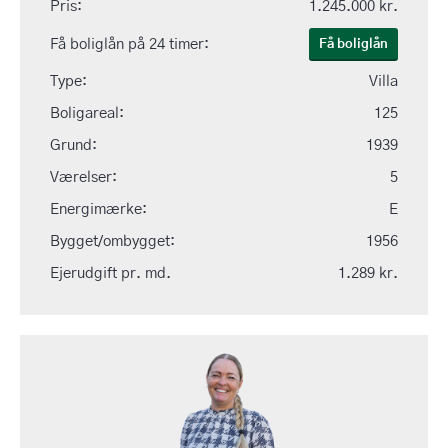
Pris:
1.245.000 kr.
Få boliglån på 24 timer:
Få boliglån
Type:
Villa
Boligareal:
125
Grund:
1939
Værelser:
5
Energimærke:
E
Bygget/ombygget:
1956
Ejerudgift pr. md.
1.289 kr.