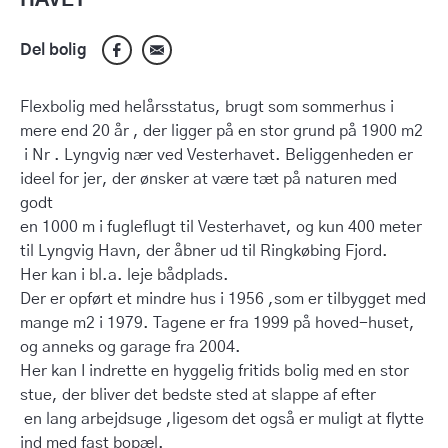
HAVET
Del bolig
Flexbolig med helårsstatus, brugt som sommerhus i
mere end 20 år , der ligger på en stor grund på 1900 m2
i Nr . Lyngvig nær ved Vesterhavet. Beliggenheden er
ideel for jer, der ønsker at være tæt på naturen med
godt
en 1000 m i fugleflugt til Vesterhavet, og kun 400 meter
til Lyngvig Havn, der åbner ud til Ringkøbing Fjord.
Her kan i bl.a. leje bådplads.
Der er opført et mindre hus i 1956 ,som er tilbygget med
mange m2 i 1979. Tagene er fra 1999 på hoved-huset,
og anneks og garage fra 2004.
Her kan I indrette en hyggelig fritids bolig med en stor
stue, der bliver det bedste sted at slappe af efter
en lang arbejdsuge ,ligesom det også er muligt at flytte
ind med fast bopæl.