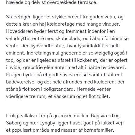
hævede og delvist overdækkede terrasse.
Stueetagen ligger et stykke hævet fra gadeniveau, og
dette sikrer en høj kælderetage med mange vinduer.
Hoveddøren byder først og fremmest indenfor i en
veludnyttet entré med skabsplads, og i åben forbindelse
venter den sydvendte stue, hvor lysindfaldet er helt
eminent. Indretningsmulighederne er selvfølgelig også i
top, og der er ligeledes afsæt til køkkenet, der er opført
i hvide, grebsfrie elementer med alt i hårde hvidevarer.
Etagen byder på et godt soveværelse samt et stilrent
badeværelse, og det hele afrundes med kælderen, der
står så flot som i boligstandard. Hernede venter
yderligere tre rum, et vaskerum og et flot toilet.
I roligt villakvarter på grænsen mellem Bagsværd og
Søborg og nær Lyngby ligger huset godt på lukket vej i
et populært område med masser af børnefamilier.