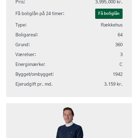
Pris:
3.995.000 kr.
Få boliglån på 24 timer:
Få boliglån
Type:
Rækkehus
Boligareal:
64
Grund:
360
Værelser:
3
Energimærke:
C
Bygget/ombygget:
1942
Ejerudgift pr. md.
3.159 kr.