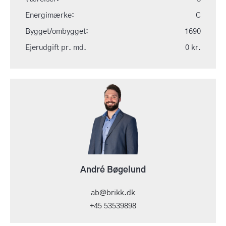
Energimærke:
C
Bygget/ombygget:
1690
Ejerudgift pr. md.
0 kr.
André Bøgelund
ab@brikk.dk
+45 53539898