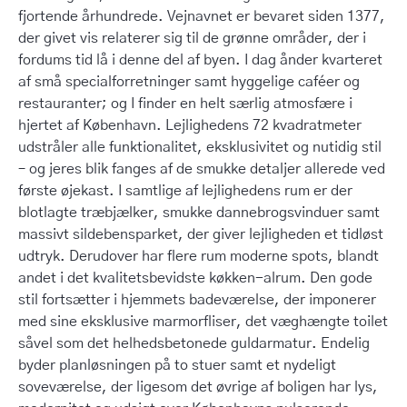
fjortende århundrede. Vejnavnet er bevaret siden 1377,
der givet vis relaterer sig til de grønne områder, der i
fordums tid lå i denne del af byen. I dag ånder kvarteret
af små specialforretninger samt hyggelige caféer og
restauranter; og I finder en helt særlig atmosfære i
hjertet af København. Lejlighedens 72 kvadratmeter
udstråler alle funktionalitet, eksklusivitet og nutidig stil
– og jeres blik fanges af de smukke detaljer allerede ved
første øjekast. I samtlige af lejlighedens rum er der
blotlagte træbjælker, smukke dannebrogsvinduer samt
massivt sildebensparket, der giver lejligheden et tidløst
udtryk. Derudover har flere rum moderne spots, blandt
andet i det kvalitetsbevidste køkken-alrum. Den gode
stil fortsætter i hjemmets badeværelse, der imponerer
med sine eksklusive marmorfliser, det væghængte toilet
såvel som det helhedsbetonede guldarmatur. Endelig
byder planløsningen på to stuer samt et nydeligt
soveværelse, der ligesom det øvrige af boligen har lys,