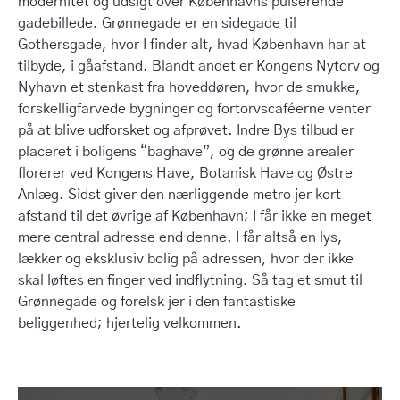
modernitet og udsigt over Københavns pulserende
gadebillede. Grønnegade er en sidegade til
Gothersgade, hvor I finder alt, hvad København har at
tilbyde, i gåafstand. Blandt andet er Kongens Nytorv og
Nyhavn et stenkast fra hoveddøren, hvor de smukke,
forskelligfarvede bygninger og fortorvscaféerne venter
på at blive udforsket og afprøvet. Indre Bys tilbud er
placeret i boligens “baghave”, og de grønne arealer
florerer ved Kongens Have, Botanisk Have og Østre
Anlæg. Sidst giver den nærliggende metro jer kort
afstand til det øvrige af København; I får ikke en meget
mere central adresse end denne. I får altså en lys,
lækker og eksklusiv bolig på adressen, hvor der ikke
skal løftes en finger ved indflytning. Så tag et smut til
Grønnegade og forelsk jer i den fantastiske
beliggenhed; hjertelig velkommen.