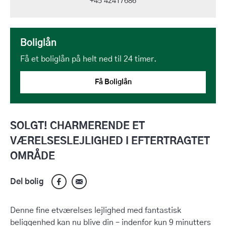
+45 42417686
Boliglån
Få et boliglån på helt ned til 24 timer.
Få Boliglån
SOLGT! CHARMERENDE ET
VÆRELSESLEJLIGHED I EFTERTRAGTET
OMRÅDE
Del bolig
Denne fine etværelses lejlighed med fantastisk
beliggenhed kan nu blive din – indenfor kun 9 minutters