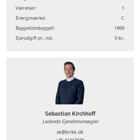
Værelser:
1
Energimærke:
C
Bygget/ombygget:
1969
Ejerudgift pr. md.
0 kr.
Sebastian Kirchhoff
Ledende Ejendomsmægler
sk@brikk.dk