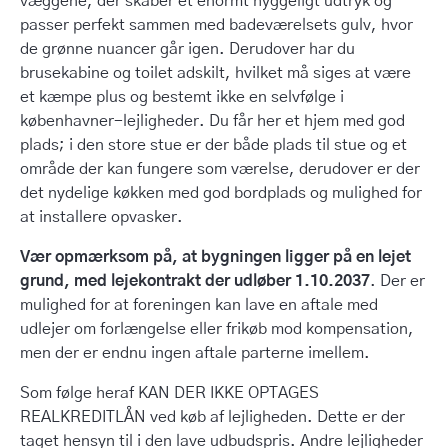
væggene, der skaber et enormt hyggeligt udtryk og
passer perfekt sammen med badeværelsets gulv, hvor
de grønne nuancer går igen. Derudover har du
brusekabine og toilet adskilt, hvilket må siges at være
et kæmpe plus og bestemt ikke en selvfølge i
københavner-lejligheder. Du får her et hjem med god
plads; i den store stue er der både plads til stue og et
område der kan fungere som værelse, derudover er der
det nydelige køkken med god bordplads og mulighed for
at installere opvasker.
Vær opmærksom på, at bygningen ligger på en lejet
grund, med lejekontrakt der udløber 1.10.2037
. Der er
mulighed for at foreningen kan lave en aftale med
udlejer om forlængelse eller frikøb mod kompensation,
men der er endnu ingen aftale parterne imellem.
Som følge heraf KAN DER IKKE OPTAGES
REALKREDITLÅN ved køb af lejligheden. Dette er der
taget hensyn til i den lave udbudspris. Andre lejligheder