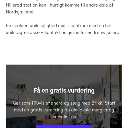
Hillerød station kan I hurtigt komme til andre dele af
Nordsjælland.
En sjælden unik lejlighed midt i centrum med en helt
unik tagterrasse - kontakt os gerne for en fremvisning.
Få en gratis vurdering
Gør som 100vis af andre og sælg med Brikk. Start
med en gratis vurdering fra din lokale mægler og
specialist nu.