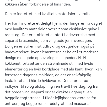
køkken i åben forbindelse til hinanden.
Den er indrettet med kvalitets materialer overalt.
Her kan I indrette et dejligt hjem, der fungerer fra dag et
med kvalitets materialer overalt som eksklusive gulve i
røget eg. Der er etableret et stort badeværelse med
separat bruseniche, som vil glæde jer i hverdagen.
Boligen er stilren i sit udtryk, og det gælder også på
badeværelset, hvor elementerne er holdt i et moderne
design med gode opbevaringsmuligheder. HTH
køkkenet fortsætter den strømlinede stil med hvide
elementer og en hvid bordplade med alu kant, hvor I kan
forberede dagenes måltider, og der er selvfølgelig
installeret alt i hårde hvidevarer. Den store stue
indbyder til ro og afslapning i en travlt hverdag, og fra
det brede vinduesparti er der direkte udgang til en
hyggelig tagterrasse. I tilgår lejlighedens værelse fra
entreen, og begge rum er udstyret med masser af