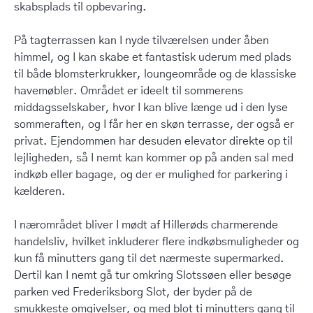
skabsplads til opbevaring.
På tagterrassen kan I nyde tilværelsen under åben
himmel, og I kan skabe et fantastisk uderum med plads
til både blomsterkrukker, loungeområde og de klassiske
havemøbler. Området er ideelt til sommerens
middagsselskaber, hvor I kan blive længe ud i den lyse
sommeraften, og I får her en skøn terrasse, der også er
privat. Ejendommen har desuden elevator direkte op til
lejligheden, så I nemt kan kommer op på anden sal med
indkøb eller bagage, og der er mulighed for parkering i
kælderen.
I nærområdet bliver I mødt af Hillerøds charmerende
handelsliv, hvilket inkluderer flere indkøbsmuligheder og
kun få minutters gang til det nærmeste supermarked.
Dertil kan I nemt gå tur omkring Slotssøen eller besøge
parken ved Frederiksborg Slot, der byder på de
smukkeste omgivelser, og med blot ti minutters gang til