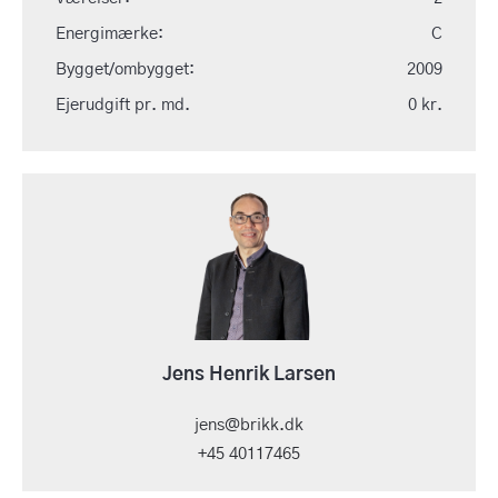
Energimærke:
C
Bygget/ombygget:
2009
Ejerudgift pr. md.
0 kr.
Jens Henrik Larsen
jens@brikk.dk
+45 40117465