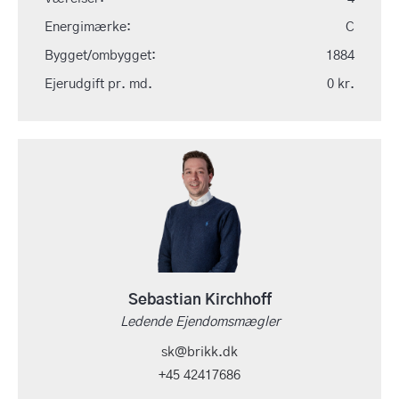
Energimærke:
C
Bygget/ombygget:
1884
Ejerudgift pr. md.
0 kr.
Sebastian Kirchhoff
Ledende Ejendomsmægler
sk@brikk.dk
+45 42417686