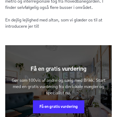
metro og interregionale tog fra Hovedbanegården. I
finder selvfølgelig også flere busser i området.
En dejlig lejlighed med altan, som vi glæder os til at
introducere jer til!
Få en gratis vurdering
Gør som 100vis af andre og sælg med Brikk. Start
med en gratis vurdering fra din lokale mægler og
specialist nu.
Få en gratis vurdering