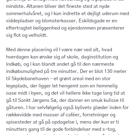
mindste. Altanen bliver det fineste sted at nyde
sommerhalvåret, og I kan indrette et dejligt uderum med
siddepladser og blomsterkasser. Eskildsgade er en
eftertragtet beliggenhed og ejendommen præsenterer
sig flot og velholdt.
Med denne placering vil I være nær ved alt, hvad
hverdagen kan ønske sig af skole, daginstitution og
indkøb, og I kan blandt andet gå til den nærmeste
indkøbsmulighed på tre minutter. Der er blot 130 meter
til Skydebanehaven – et grønt areal med en stor
legeplads, der ligger let hengemt som en hemmelig
oase midt i byen, og det vil hellere ikke tage lang tid at
gå til Sankt Jørgens Sø, der danner en smuk kulisse til
gåturen. I har selvfølgelig også bylivets glæder inden for
rækkevidde med masser af caféer, forretninger og
spisesteder at gå på opdagelse i, mens der kun er ti
minutters gang til de gode forbindelser med s-tog,