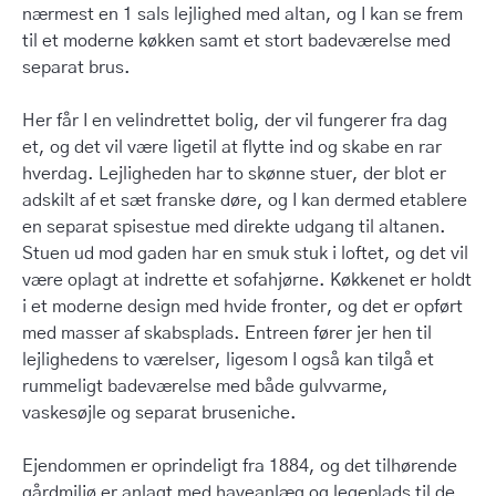
nærmest en 1 sals lejlighed med altan, og I kan se frem
til et moderne køkken samt et stort badeværelse med
separat brus.
Her får I en velindrettet bolig, der vil fungerer fra dag
et, og det vil være ligetil at flytte ind og skabe en rar
hverdag. Lejligheden har to skønne stuer, der blot er
adskilt af et sæt franske døre, og I kan dermed etablere
en separat spisestue med direkte udgang til altanen.
Stuen ud mod gaden har en smuk stuk i loftet, og det vil
være oplagt at indrette et sofahjørne. Køkkenet er holdt
i et moderne design med hvide fronter, og det er opført
med masser af skabsplads. Entreen fører jer hen til
lejlighedens to værelser, ligesom I også kan tilgå et
rummeligt badeværelse med både gulvvarme,
vaskesøjle og separat bruseniche.
Ejendommen er oprindeligt fra 1884, og det tilhørende
gårdmiljø er anlagt med haveanlæg og legeplads til de