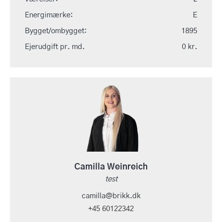
Energimærke:
E
Bygget/ombygget:
1895
Ejerudgift pr. md.
0 kr.
Camilla Weinreich
test
camilla@brikk.dk
+45 60122342