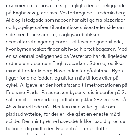
drømmer om at bosætte sig.
Lejligheden er beliggende
på Enghavevej, der med Vesterbrogade, Frederiksberg
Allé og Istedgade som naboer har alt lige fra pizzeriaer
og hyggelige cafeer til autentiske spisesteder side om
side med fitnesscentre, dagligvarebutikker,
specialforretninger og barer - et levende gadebillede,
hvor bymennesket finder alt hvad hjertet begærer. Med
en så central beliggenhed på Vesterbro har du ligeledes
grønne områder som Enghaveparken, Søerne, og ikke
mindst Frederiksberg Have inden for gåafstand. Byen
ligger for dine fødder, og alt kan nås til fods eller på
cykel. Alligevel er der kort afstand til metrostationen på
Enghave Plads. På adressen byder vi dig indenfor på 2.
sal i en charmerende og indflytningsklar 2-værelses på
46 velindrettede m2. Her kan man virkelig tale om
pladsudnyttelse, for der er ikke gået en eneste m2 til
spilde. Den mintgrønne hoveddør lukker bag dig, og du
befinder dig midt i den lyse entré. Her er flotte