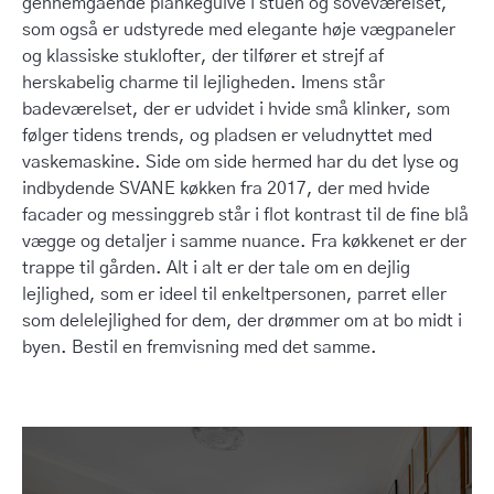
gennemgående plankegulve i stuen og soveværelset,
som også er udstyrede med elegante høje vægpaneler
og klassiske stuklofter, der tilfører et strejf af
herskabelig charme til lejligheden. Imens står
badeværelset, der er udvidet i hvide små klinker, som
følger tidens trends, og pladsen er veludnyttet med
vaskemaskine. Side om side hermed har du det lyse og
indbydende SVANE køkken fra 2017, der med hvide
facader og messinggreb står i flot kontrast til de fine blå
vægge og detaljer i samme nuance. Fra køkkenet er der
trappe til gården. Alt i alt er der tale om en dejlig
lejlighed, som er ideel til enkeltpersonen, parret eller
som delelejlighed for dem, der drømmer om at bo midt i
byen. Bestil en fremvisning med det samme.