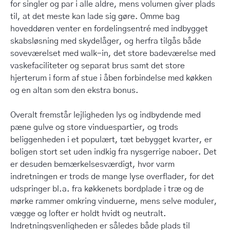
for singler og par i alle aldre, mens volumen giver plads
til, at det meste kan lade sig gøre. Omme bag
hoveddøren venter en fordelingsentré med indbygget
skabsløsning med skydelåger, og herfra tilgås både
soveværelset med walk-in, det store badeværelse med
vaskefaciliteter og separat brus samt det store
hjerterum i form af stue i åben forbindelse med køkken
og en altan som den ekstra bonus.
Overalt fremstår lejligheden lys og indbydende med
pæne gulve og store vinduespartier, og trods
beliggenheden i et populært, tæt bebygget kvarter, er
boligen stort set uden indkig fra nysgerrige naboer. Det
er desuden bemærkelsesværdigt, hvor varm
indretningen er trods de mange lyse overflader, for det
udspringer bl.a. fra køkkenets bordplade i træ og de
mørke rammer omkring vinduerne, mens selve moduler,
vægge og lofter er holdt hvidt og neutralt.
Indretningsvenligheden er således både plads til