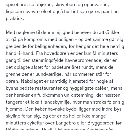
spisebord, sofahjørne, skrivebord og opbevaring,
ligesom soveværelset også hurtigt kan gøres pænt og
praktisk.
Med nøglerne til denne lejlighed behøver du altså ikke
at gå på kompromis med boligen – og det samme gør sig
gældende for beliggenheden, for her går det hele nemlig
hånd-i-hånd. Fra hoveddøren er der kun få minutters
gang til den stemningsfylde havnepromenade, der er
det oplagte afsæt for badeture året rundt, mens de
grønne øer er uundværlige, når sommeren står for
døren. Nabolaget er samtidig hjemsted for nogle af
byens bedste restauranter og hyggeligste caféer, mens
der hersker en fuldkommen unik stemning, der næsten
tangerer et lokalt landsbymiljø, hvor man straks føler sig
hjemme. Den københavnske bydel ligger med Indre Bys
skyline foran sig, og der er da heller ikke mange
minutters cykeltur over Langebro eller Bryggebroen før