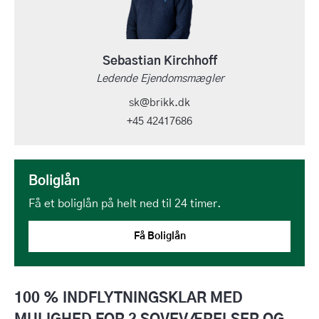
Sebastian Kirchhoff
Ledende Ejendomsmægler
sk@brikk.dk
+45 42417686
Boliglån
Få et boliglån på helt ned til 24 timer.
Få Boliglån
100 % INDFLYTNINGSKLAR MED