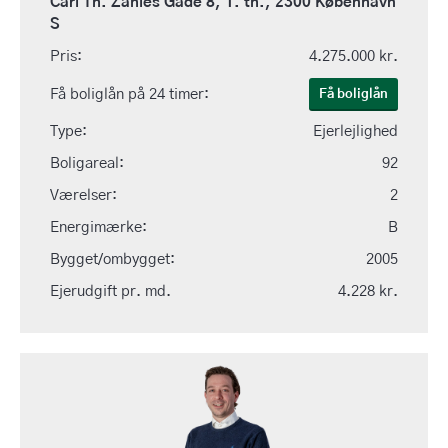
Carl Th. Zahles Gade 8, 1. th., 2300 København
S
Pris:
4.275.000 kr.
Få boliglån på 24 timer:
Få boliglån
Type:
Ejerlejlighed
Boligareal:
92
Værelser:
2
Energimærke:
B
Bygget/ombygget:
2005
Ejerudgift pr. md.
4.228 kr.