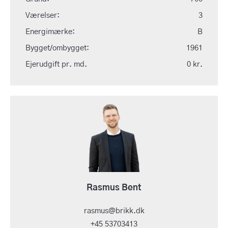
Værelser:
3
Energimærke:
B
Bygget/ombygget:
1961
Ejerudgift pr. md.
0 kr.
Rasmus Bent
rasmus@brikk.dk
+45 53703413