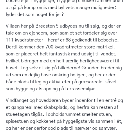
bosætte jer i hyggelige, trygge og smukke rammer uden
at gå på kompromis med bylivets mange muligheder;
lyder det som noget for jer?
Villaen her på Bredsten 5 udbydes nu til salg, og der er
tale om en ejendom, som samlet set fordeler sig over
111 kvadratmeter – heraf er 68 godkendt til beboelse.
Dertil kommer den 700 kvadratmeter store matrikel,
som er placeret helt fantastisk med udsigt til vandet,
hvilket bidrager med en helt særlig herlighedsværdi til
huset. Tag selv et kig på billederne! Grunden breder sig
ud som en dejlig have omkring boligen, og her er der
både plads til leg og aktiviteter på græsarealet såvel
som hygge og afslapning på terrassemiljøet.
Vindfanget og hoveddøren byder indenfor til en entré og
et gangareal med skabsplads, og herfra kan resten af
stueetagen tilgås. I opholdsrummet smelter stuen,
spisestuen og køkkenet på hyggeligste vis sammen i ét,
og her er der derfor god plads til nærvær og samvær. I