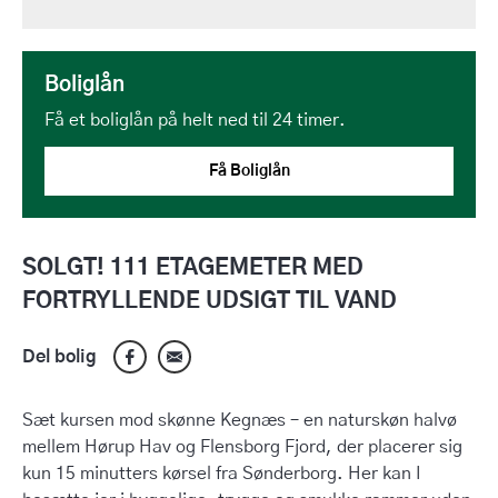
Boliglån
Få et boliglån på helt ned til 24 timer.
Få Boliglån
SOLGT! 111 ETAGEMETER MED
FORTRYLLENDE UDSIGT TIL VAND
Del bolig
Sæt kursen mod skønne Kegnæs – en naturskøn halvø
mellem Hørup Hav og Flensborg Fjord, der placerer sig
kun 15 minutters kørsel fra Sønderborg. Her kan I