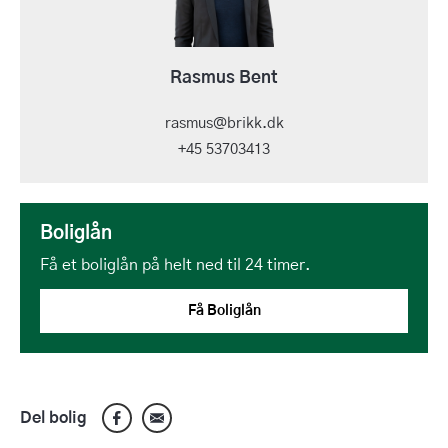
Rasmus Bent
rasmus@brikk.dk
+45 53703413
Boliglån
Få et boliglån på helt ned til 24 timer.
Få Boliglån
Del bolig