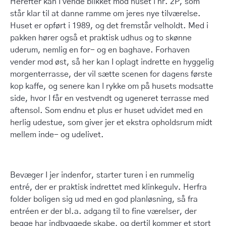
Herefter kan I vende blikket mod huset i nr. 2P, som
står klar til at danne ramme om jeres nye tilværelse.
Huset er opført i 1989, og det fremstår velholdt. Med i
pakken hører også et praktisk udhus og to skønne
uderum, nemlig en for- og en baghave. Forhaven
vender mod øst, så her kan I oplagt indrette en hyggelig
morgenterrasse, der vil sætte scenen for dagens første
kop kaffe, og senere kan I rykke om på husets modsatte
side, hvor I får en vestvendt og ugeneret terrasse med
aftensol. Som endnu et plus er huset udvidet med en
herlig udestue, som giver jer et ekstra opholdsrum midt
mellem inde- og udelivet.
Bevæger I jer indenfor, starter turen i en rummelig
entré, der er praktisk indrettet med klinkegulv. Herfra
folder boligen sig ud med en god planløsning, så fra
entréen er der bl.a. adgang til to fine værelser, der
begge har indbyggede skabe, og dertil kommer et stort