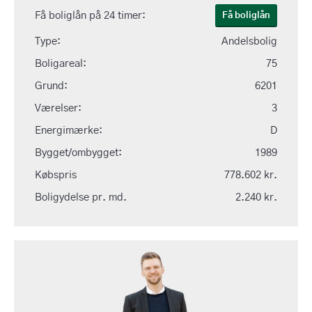
Få boliglån på 24 timer:
Få boliglån
Type:
Andelsbolig
Boligareal:
75
Grund:
6201
Værelser:
3
Energimærke:
D
Bygget/ombygget:
1989
Købspris
778.602 kr.
Boligydelse pr. md.
2.240 kr.