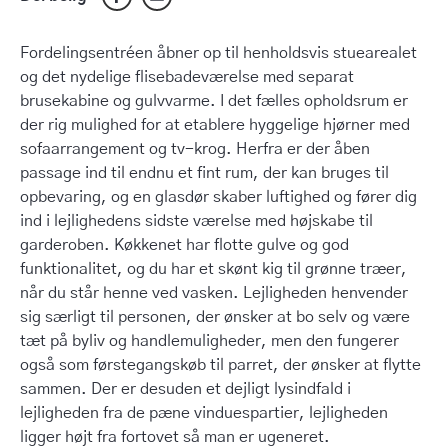
Fordelingsentréen åbner op til henholdsvis stuearealet
og det nydelige flisebadeværelse med separat
brusekabine og gulvvarme. I det fælles opholdsrum er
der rig mulighed for at etablere hyggelige hjørner med
sofaarrangement og tv-krog. Herfra er der åben
passage ind til endnu et fint rum, der kan bruges til
opbevaring, og en glasdør skaber luftighed og fører dig
ind i lejlighedens sidste værelse med højskabe til
garderoben. Køkkenet har flotte gulve og god
funktionalitet, og du har et skønt kig til grønne træer,
når du står henne ved vasken. Lejligheden henvender
sig særligt til personen, der ønsker at bo selv og være
tæt på byliv og handlemuligheder, men den fungerer
også som førstegangskøb til parret, der ønsker at flytte
sammen. Der er desuden et dejligt lysindfald i
lejligheden fra de pæne vinduespartier, lejligheden
ligger højt fra fortovet så man er ugeneret.