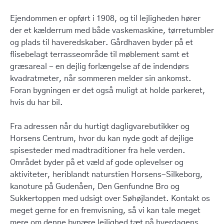
Ejendommen er opført i 1908, og til lejligheden hører
der et kælderrum med både vaskemaskine, tørretumbler
og plads til haveredskaber. Gårdhaven byder på et
flisebelagt terrasseområde til møblement samt et
græsareal - en dejlig forlængelse af de indendørs
kvadratmeter, når sommeren melder sin ankomst.
Foran bygningen er det også muligt at holde parkeret,
hvis du har bil.
Fra adressen når du hurtigt dagligvarebutikker og
Horsens Centrum, hvor du kan nyde godt af dejlige
spisesteder med madtraditioner fra hele verden.
Området byder på et væld af gode oplevelser og
aktiviteter, heriblandt naturstien Horsens-Silkeborg,
kanoture på Gudenåen, Den Genfundne Bro og
Sukkertoppen med udsigt over Søhøjlandet. Kontakt os
meget gerne for en fremvisning, så vi kan tale meget
mere om denne bynære lejlighed tæt på hverdagens