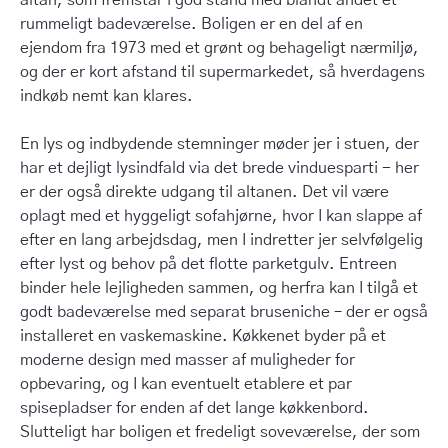
altan, som fremstår i god stand med blandt andet et
rummeligt badeværelse. Boligen er en del af en
ejendom fra 1973 med et grønt og behageligt nærmiljø,
og der er kort afstand til supermarkedet, så hverdagens
indkøb nemt kan klares.
En lys og indbydende stemninger møder jer i stuen, der
har et dejligt lysindfald via det brede vinduesparti - her
er der også direkte udgang til altanen. Det vil være
oplagt med et hyggeligt sofahjørne, hvor I kan slappe af
efter en lang arbejdsdag, men I indretter jer selvfølgelig
efter lyst og behov på det flotte parketgulv. Entreen
binder hele lejligheden sammen, og herfra kan I tilgå et
godt badeværelse med separat bruseniche – der er også
installeret en vaskemaskine. Køkkenet byder på et
moderne design med masser af muligheder for
opbevaring, og I kan eventuelt etablere et par
spisepladser for enden af det lange køkkenbord.
Slutteligt har boligen et fredeligt soveværelse, der som