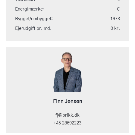
Energimærke:
C
Bygget/ombygget:
1973
Ejerudgift pr. md.
0 kr.
Finn Jensen
fj@brikk.dk
+45 28692223