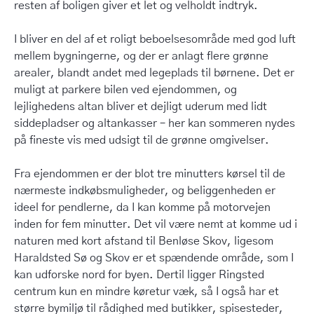
resten af boligen giver et let og velholdt indtryk.
I bliver en del af et roligt beboelsesområde med god luft
mellem bygningerne, og der er anlagt flere grønne
arealer, blandt andet med legeplads til børnene. Det er
muligt at parkere bilen ved ejendommen, og
lejlighedens altan bliver et dejligt uderum med lidt
siddepladser og altankasser – her kan sommeren nydes
på fineste vis med udsigt til de grønne omgivelser.
Fra ejendommen er der blot tre minutters kørsel til de
nærmeste indkøbsmuligheder, og beliggenheden er
ideel for pendlerne, da I kan komme på motorvejen
inden for fem minutter. Det vil være nemt at komme ud i
naturen med kort afstand til Benløse Skov, ligesom
Haraldsted Sø og Skov er et spændende område, som I
kan udforske nord for byen. Dertil ligger Ringsted
centrum kun en mindre køretur væk, så I også har et
større bymiljø til rådighed med butikker, spisesteder,