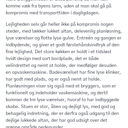
komme væk fra byens larm, uden at man skal gå på
kompromis med transporttiden i dagligdagen.
Lejligheden selv går heller ikke på kompromis nogen
steder, med lækker lukket altan, delevenlig planløsning,
lyse værelser og flotte lyse gulve. Entreén og gangen er
indbydende, og giver et godt førstehåndsindtryk af den
fine lejlighed. Det store køkken er holdt i et tidsløst
hvidt design med sort bordplade, det er både
velindrettet og nemt at holde, der medfølger desuden
en opvaskemaskine. Badeværelset har fine lyse klinker,
har godt med plads, og er også nemt at holde.
Planløsningen viser sig også med et bryggers, som er
funktionelt og indeholder vaskemaskine, og dertil
kommer de tre lyse værelser, hvoraf to har indbyggede
skabe. Stuen er stor, åben og dejligt lys, med god og
behagelig indretning, der er derfra også udgang til den
dejlige lukkede altan, der har god udsigt over det
grønne område nedenunder.