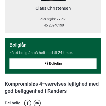
Claus Christensen
claus@brikk.dk
+45 25940199
Boliglån
Få et boliglån på helt ned til 24 timer.
Få Boliglån
Kompromisløs 4-værelses lejlighed med
god beliggenhed i Randers
Del bolig